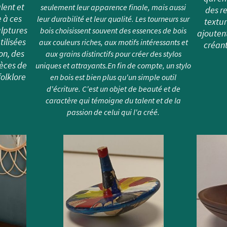
alent et
seulement leur apparence finale, mais aussi
des re
 à ces
leur durabilité et leur qualité. Les tourneurs sur
textur
lptures
bois choisissent souvent des essences de bois
ajouten
ilisées
aux couleurs riches, aux motifs intéressants et
créan
on, des
aux grains distinctifs pour créer des stylos
èces de
uniques et attrayants.En fin de compte, un stylo
folklore
en bois est bien plus qu'un simple outil
d'écriture. C'est un objet de beauté et de
caractère qui témoigne du talent et de la
passion de celui qui l'a créé.