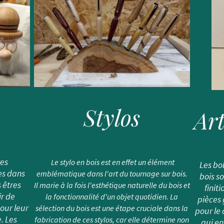
Stylos
Art
res
Le stylo en bois est en effet un élément
Les bol
es dans
emblématique dans l'art du tournage sur bois.
bois s
s êtres
Il marie à la fois l'esthétique naturelle du bois et
finit
ir de
la fonctionnalité d'un objet quotidien. La
pièces 
our leur
sélection du bois est une étape cruciale dans la
pour le 
. Les
fabrication de ces stylos, car elle détermine non
qui en