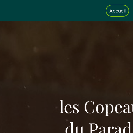
Accueil
les Cope
du Parad