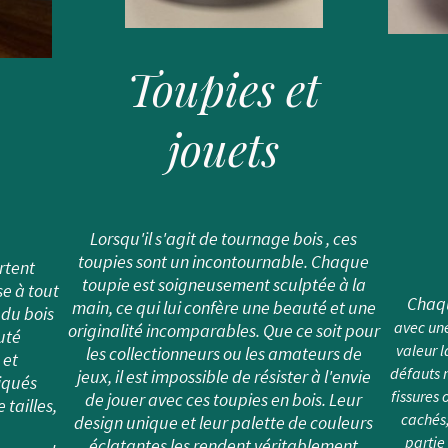
Toupies et
jouets
Lorsqu'il s'agit de tournage bois , ces
toupies sont un incontournable. Chaque
rtent
toupie est soigneusement sculptée à la
e à tout
Chaq
main, ce qui lui confère une beauté et une
 du bois
avec une
originalité incomparables. Que ce soit pour
uté
valeur 
les collectionneurs ou les amateurs de
 et
défauts n
jeux, il est impossible de résister à l'envie
riqués
fissures 
de jouer avec ces toupies en bois. Leur
tailles,
cachés
design unique et leur palette de couleurs
partie
éclatantes les rendent véritablement