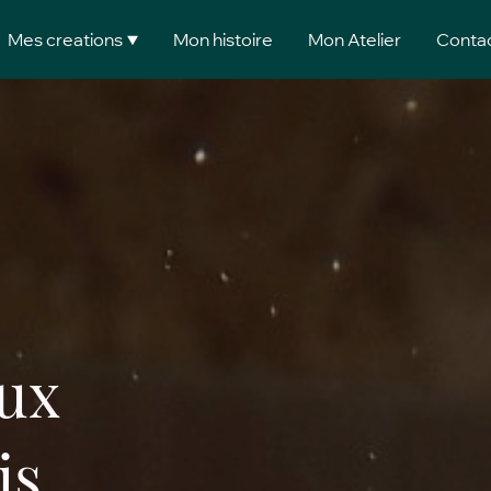
Mes creations
Mon histoire
Mon Atelier
Conta
aux
is